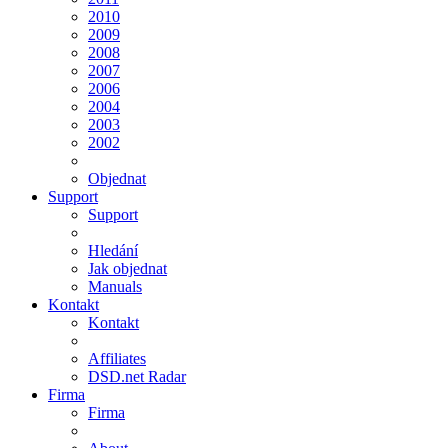
2010
2009
2008
2007
2006
2004
2003
2002
Objednat
Support
Support
Hledání
Jak objednat
Manuals
Kontakt
Kontakt
Affiliates
DSD.net Radar
Firma
Firma