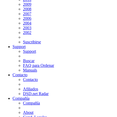
2009
2008
2007
2006
2004
2003
2002
Suscribirse
Support
Support
Buscar
FAQ para Ordenar
Manuals
Contacto
Contacto
Afiliados
DSD.net Radar
Compañía
Compañía
About