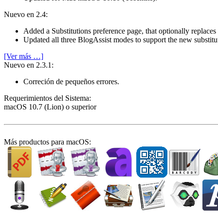
Nuevo en 2.4:
Added a Substitutions preference page, that optionally replac
Updated all three BlogAssist modes to support the new substit
[Ver más …]
Nuevo en 2.3.1:
Correción de pequeños errores.
Requeri­mientos del Sistema:
macOS 10.7 (Lion) o superior
Más productos para macOS: