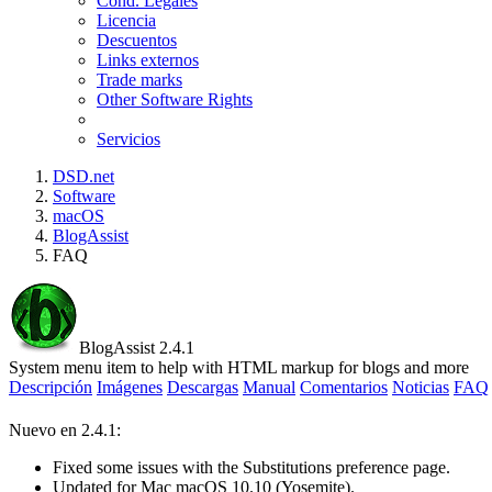
Cond. Legales
Licencia
Descuentos
Links externos
Trade marks
Other Software Rights
Servicios
DSD.net
Software
macOS
BlogAssist
FAQ
BlogAssist 2.4.1
System menu item to help with HTML markup for blogs and more
Descripción
Imágenes
Descargas
Manual
Comentarios
Noticias
FAQ
Nuevo en 2.4.1:
Fixed some issues with the Substitutions preference page.
Updated for Mac macOS 10.10 (Yosemite).