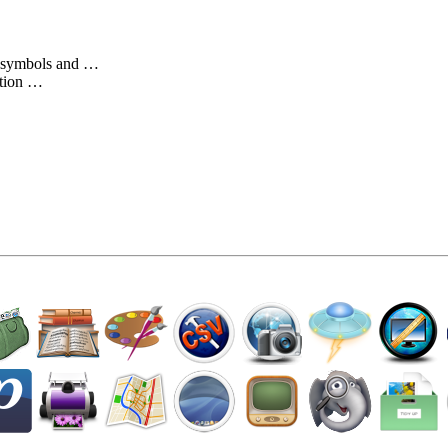
es symbols and …
ution …