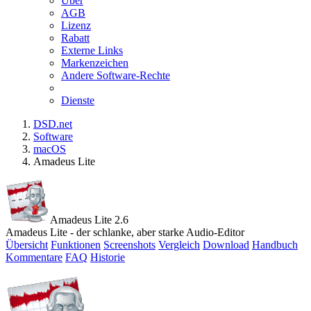
Über
AGB
Lizenz
Rabatt
Externe Links
Markenzeichen
Andere Software-Rechte
Dienste
DSD.net
Software
macOS
Amadeus Lite
Amadeus Lite 2.6
Amadeus Lite - der schlanke, aber starke Audio-Editor
Übersicht
Funktionen
Screenshots
Vergleich
Download
Handbuch
Kommentare
FAQ
Historie