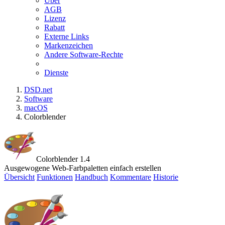
Über
AGB
Lizenz
Rabatt
Externe Links
Markenzeichen
Andere Software-Rechte
Dienste
DSD.net
Software
macOS
Colorblender
Colorblender 1.4
Ausgewogene Web-Farbpaletten einfach erstellen
Übersicht
Funktionen
Handbuch
Kommentare
Historie