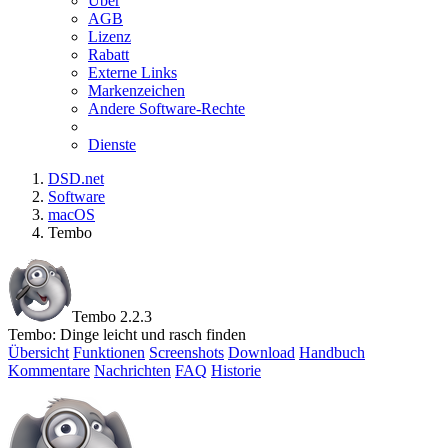
Über
AGB
Lizenz
Rabatt
Externe Links
Markenzeichen
Andere Software-Rechte
Dienste
DSD.net
Software
macOS
Tembo
Tembo 2.2.3
Tembo: Dinge leicht und rasch finden
Übersicht
Funktionen
Screenshots
Download
Handbuch
Kommentare
Nachrichten
FAQ
Historie