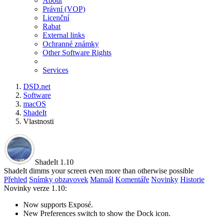
About
Právní (VOP)
Licenční
Rabat
External links
Ochranné známky
Other Software Rights
Services
DSD.net
Software
macOS
ShadeIt
Vlastnosti
ShadeIt 1.10
ShadeIt dimms your screen even more than otherwise possible
Přehled
Snímky obzavovek
Manuál
Komentáře
Novinky
Historie
Novinky verze 1.10:
Now supports Exposé.
New Preferences switch to show the Dock icon.