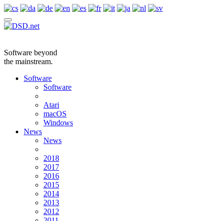
Software beyond
the mainstream.
Software
Software
Atari
macOS
Windows
News
News
2018
2017
2016
2015
2014
2013
2012
2011