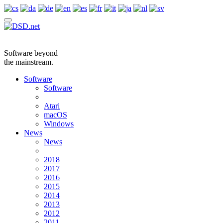
Software beyond
the mainstream.
Software
Software
Atari
macOS
Windows
News
News
2018
2017
2016
2015
2014
2013
2012
2011