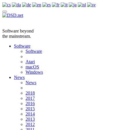
Software beyond
the mainstream.
Software
Software
Atari
macOS
Windows
News
News
2018
2017
2016
2015
2014
2013
2012
2011