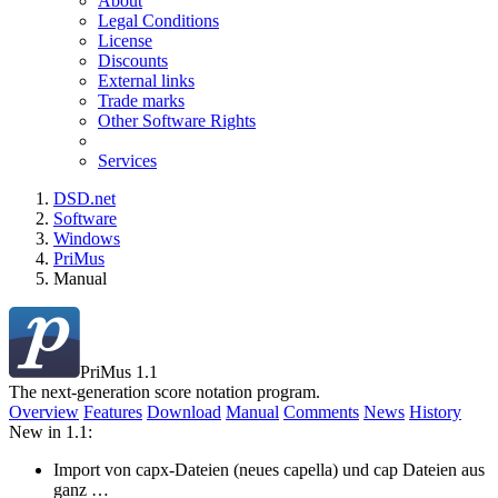
About
Legal Conditions
License
Discounts
External links
Trade marks
Other Software Rights
Services
DSD.net
Software
Windows
PriMus
Manual
PriMus 1.1
The next-generation score notation program.
Overview
Features
Download
Manual
Comments
News
History
New in 1.1:
Import von capx-Dateien (neues capella) und cap Dateien aus
ganz …