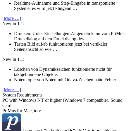
Realtime-Aufnahme und Step-Eingabe in transponierte
Systeme: es wird jetzt klingend …
[More …]
New in 1.1:
Drucken: Unter Einstellungen-Allgemein kann vom PriMus-
Druckdialog auf den Druckdialog des …
Tasten Bild auf/ab funktionieren jetzt bei vertikaler
Seitenansicht so wie …
New in 1.1:
Löschen von Dynamikzeichen funktionierte nicht für
taktgebundene Objekte.
Notenkopie von Noten mit Ottava-Zeichen hatte Fehler.
[More …]
System Require­ments:
PC with Windows NT or higher (Windows 7 compatible), Sound
Card.
PriMus for Mac, too:
If you work
in both worlds
: PriMus is avilable for