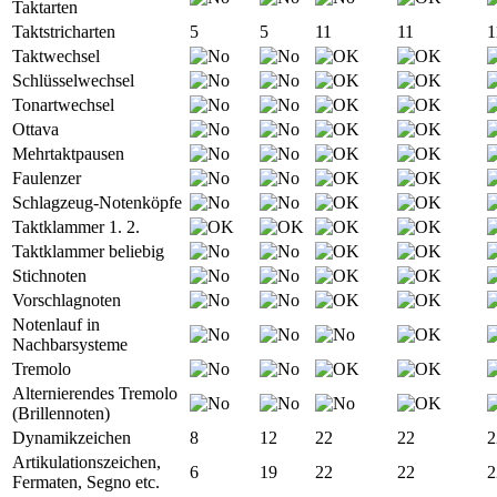
Taktarten
Taktstricharten
5
5
11
11
1
Taktwechsel
Schlüsselwechsel
Tonartwechsel
Ottava
Mehrtaktpausen
Faulenzer
Schlagzeug-Notenköpfe
Taktklammer 1. 2.
Taktklammer beliebig
Stichnoten
Vorschlagnoten
Notenlauf in
Nachbarsysteme
Tremolo
Alternierendes Tremolo
(Brillennoten)
Dynamikzeichen
8
12
22
22
2
Artikulationszeichen,
6
19
22
22
2
Fermaten, Segno etc.