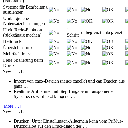
(Panorama)
Systeme für Bearbeitung
ausblenden
Umfangreiche
Notensatzeinstellungen
Undo/Redo-Funktion
1
unbegrenzt
unbegrenzt
u
(rückgängig machen)
Schritt
Heftdruck
Übersichtsdruck
Mehrfachdruck
Freie Skalierung beim
Druck
New in 1.1:
Import von capx-Dateien (neues capella) und cap Dateien aus
ganz …
Realtime-Aufnahme und Step-Eingabe in transponierte
Systeme: es wird jetzt klingend …
[More …]
New in 1.1:
Drucken: Unter Einstellungen-Allgemein kann vom PriMus-
Druckdialog auf den Druckdialog des …