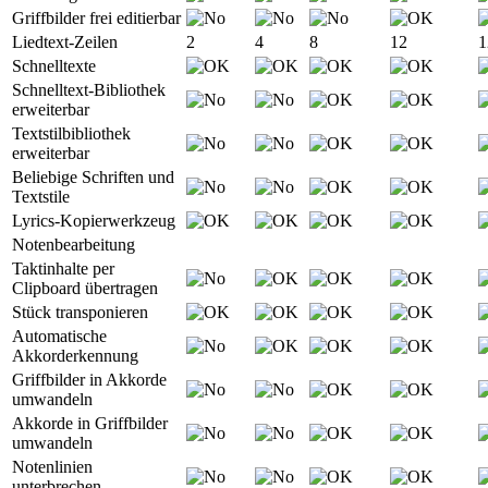
Griffbilder frei editierbar
Liedtext-Zeilen
2
4
8
12
1
Schnelltexte
Schnelltext-Bibliothek
erweiterbar
Textstilbibliothek
erweiterbar
Beliebige Schriften und
Textstile
Lyrics-Kopierwerkzeug
Notenbearbeitung
Taktinhalte per
Clipboard übertragen
Stück transponieren
Automatische
Akkorderkennung
Griffbilder in Akkorde
umwandeln
Akkorde in Griffbilder
umwandeln
Notenlinien
unterbrechen