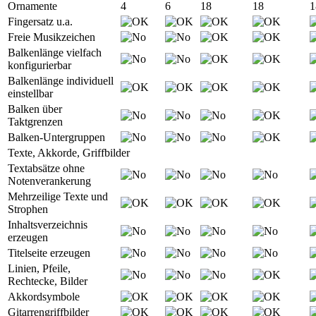
Ornamente
4
6
18
18
1
Fingersatz u.a.
Freie Musikzeichen
Balkenlänge vielfach
konfigurierbar
Balkenlänge individuell
einstellbar
Balken über
Taktgrenzen
Balken-Untergruppen
Texte, Akkorde, Griffbilder
Textabsätze ohne
Notenverankerung
Mehrzeilige Texte und
Strophen
Inhaltsverzeichnis
erzeugen
Titelseite erzeugen
Linien, Pfeile,
Rechtecke, Bilder
Akkordsymbole
Gitarrengriffbilder