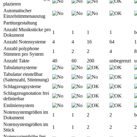
plazieren
Automatischer
Einzelstimmenauszug
Partiturgestaltung
Anzahl Musikstücke pro
1
1
1
1
b
Dokument
Anzahl Notensysteme
4
4
16
64
1
Anzahl polyphone
1
2
2
4
8
Stimmen pro System
Anzahl Takte
40
60
200
unbegrenzt
u
Tabulatursysteme
Tabulatur einstellbar
(Saitenzahl, Stimmung)
Schlagzeugsysteme
Schlagzeugnotation frei
definierbar
Einliniensystem
Notensystemgrößen im
1
1
2
2
b
Dokument
Notensystemgrößen im
1
1
2
2
2
Stück
Notensystemhöhe frei