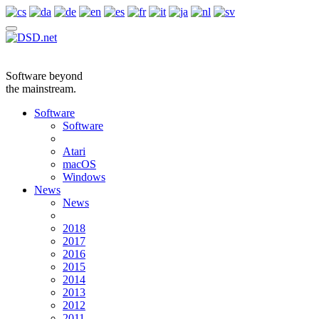
Software beyond
the mainstream.
Software
Software
Atari
macOS
Windows
News
News
2018
2017
2016
2015
2014
2013
2012
2011