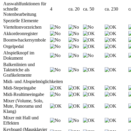
Auswahlfunktionen für
schnelle
4
ca. 20
ca. 50
ca. 230
c
Notenbearbeitung
Spezielle Elemente
Vierteltonvorzeichen
Akkordeonregister
Boomwhackersymbole
Orgelpedal
Abspielknopf im
Dokument
Balkenlinien und
Taktstriche als
Grafikelemente
Midi- und Abspielmöglichkeiten
Midi-Stepeingabe
Midi-Realtimeeingabe
Mixer (Volume, Solo,
Mute, Panorama und
Klang)
Mixer mit Hall und
Effekten
Keyboard (Mausklavier