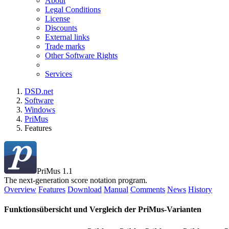
About
Legal Conditions
License
Discounts
External links
Trade marks
Other Software Rights
Services
DSD.net
Software
Windows
PriMus
Features
PriMus 1.1
The next-generation score notation program.
Overview
Features
Download
Manual
Comments
News
History
Funktionsübersicht und Vergleich der PriMus-Varianten