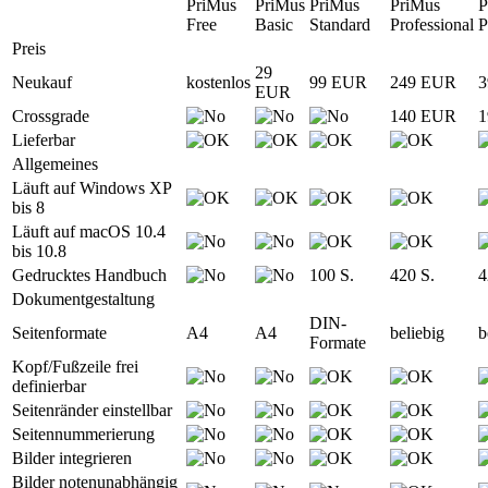
PriMus
PriMus
PriMus
PriMus
P
Free
Basic
Standard
Professional
P
Preis
29
Neukauf
kostenlos
99 EUR
249 EUR
3
EUR
Crossgrade
140 EUR
1
Lieferbar
Allgemeines
Läuft auf Windows XP
bis 8
Läuft auf macOS 10.4
bis 10.8
Gedrucktes Handbuch
100 S.
420 S.
4
Dokumentgestaltung
DIN-
Seitenformate
A4
A4
beliebig
b
Formate
Kopf/Fußzeile frei
definierbar
Seitenränder einstellbar
Seitennummerierung
Bilder integrieren
Bilder notenunabhängig