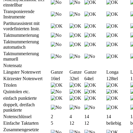
einstellbar
Transponierende
Instrumente
Partiturassistent mit
vordefinierten Instr.
Taktnummerierung
Taktnummerierung
automatisch
Taktnummerierung
manuell
Notensatz
Längster Notenwert
Ganze
Ganze
Ganze
Longa
L
Kürzester Notenwert
16tel
32tel
64tel
128tel
1
Triolen
Quintolen etc.
einfach punktierte
doppelt, dreifach
punktierte
Notenschlüssel
2
4
14
14
1
Einfache Taktarten
5
12
12
beliebig
b
Zusammengesetzte