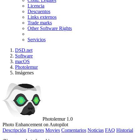
Cond. Legales
Licencia
Descuentos
Links externos
Trade marks
Other Software Rights
Servicios
DSD.net
Software
macOS
Photolemur
Imágenes
Photolemur 1.0
Photo Enhancement on Autopilot
Descripción
Features
Movies
Comentarios
Noticias
FAQ
Historial