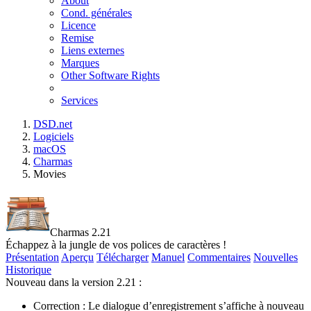
About
Cond. générales
Licence
Remise
Liens externes
Marques
Other Software Rights
Services
DSD.net
Logiciels
macOS
Charmas
Movies
Charmas 2.21
Échappez à la jungle de vos polices de caractères !
Présentation
Aperçu
Télécharger
Manuel
Commentaires
Nouvelles
Historique
Nouveau dans la version 2.21 :
Correction : Le dialogue d’enregistrement s’affiche à nouveau