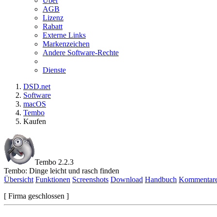
Über
AGB
Lizenz
Rabatt
Externe Links
Markenzeichen
Andere Software-Rechte
Dienste
DSD.net
Software
macOS
Tembo
Kaufen
Tembo 2.2.3
Tembo: Dinge leicht und rasch finden
Übersicht
Funktionen
Screenshots
Download
Handbuch
Kommentar
[ Firma geschlossen ]