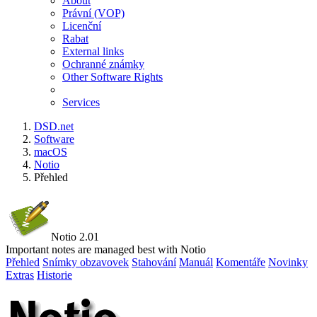
About
Právní (VOP)
Licenční
Rabat
External links
Ochranné známky
Other Software Rights
Services
DSD.net
Software
macOS
Notio
Přehled
Notio 2.01
Important notes are managed best with Notio
Přehled
Snímky obzavovek
Stahování
Manuál
Komentáře
Novinky
Extras
Historie