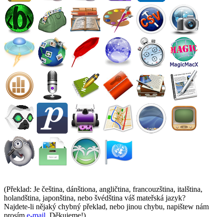
(Překlad: Je čeština, dánštiona, angličtina, francouzština, italština,
holandština, japonština, nebo švédština váš mateřská jazyk?
Najdete-li nějaký chybný překlad, nebo jinou chybu, napištew nám
prosím
e-mail
. Děkujeme!)