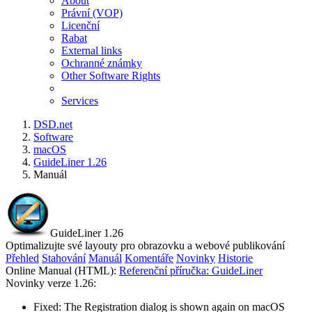
About
Právní (VOP)
Licenční
Rabat
External links
Ochranné známky
Other Software Rights
Services
DSD.net
Software
macOS
GuideLiner 1.26
Manuál
GuideLiner 1.26
Optimalizujte své layouty pro obrazovku a webové publikování
Přehled
Stahování
Manuál
Komentáře
Novinky
Historie
Online Manual (HTML):
Referenční příručka: GuideLiner
Novinky verze 1.26:
Fixed: The Registration dialog is shown again on macOS