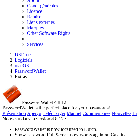
About
Cond. générales
Licence
Remise
Liens externes
Marques
Other Software Rights
Services
DSD.net
Logiciels
macOS
PasswordWallet
Extras
PasswordWallet 4.8.12
PasswordWallet is the perfect place for your passwords!
Présentation
Aperçu
Télécharger
Manuel
Commentaires
Nouvelles
Hi
Nouveau dans la version 4.8.12 :
PasswordWallet is now localized to Dutch!
Show password Full Screen now works again on Catalina.