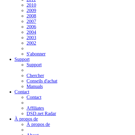
2010
2009
2008
2007
2006
2004
2003
2002
S'abonner
Support
Support
Chercher
Conseils d'achat
Manuals
Contact
Contact
Affiliates
DSD.net Radar
À propos de
À propos de