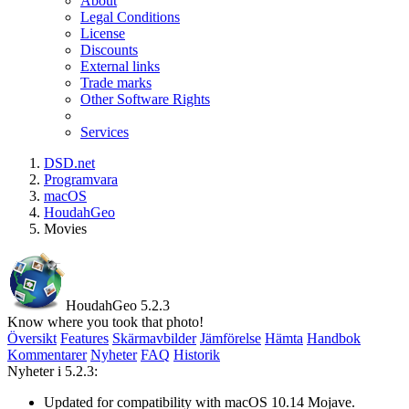
About
Legal Conditions
License
Discounts
External links
Trade marks
Other Software Rights
Services
DSD.net
Programvara
macOS
HoudahGeo
Movies
HoudahGeo 5.2.3
Know where you took that photo!
Översikt
Features
Skärmavbilder
Jämförelse
Hämta
Handbok
Kommentarer
Nyheter
FAQ
Historik
Nyheter i 5.2.3:
Updated for compatibility with macOS 10.14 Mojave.