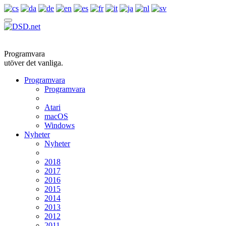
Programvara
utöver det vanliga.
Programvara
Programvara
Atari
macOS
Windows
Nyheter
Nyheter
2018
2017
2016
2015
2014
2013
2012
2011