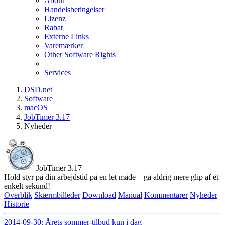
About
Handelsbetingelser
Lizenz
Rabat
Externe Links
Varemærker
Other Software Rights
Services
DSD.net
Software
macOS
JobTimer 3.17
Nyheder
JobTimer 3.17
Hold styr på din arbejdstid på en let måde – gå aldrig mere glip af et
enkelt sekund!
Overblik
Skærmbilleder
Download
Manual
Kommentarer
Nyheder
Historie
2014-09-30: Årets sommer-tilbud kun i dag