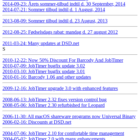
2014-09-23: Årets sommer-tilbud indtil d. 30 September, 2014
2014-07-21: Sommer tilbud indtil d. 1 August, 2014
2013-08-09: Sommer tilbud indtil d. 23 August, 2013
2012-08-25: Fødselsdags rabat: mandag d. 27 august 2012
2011-03-24: Many updates at DSD.net
S
2010-12-22: Now 50% Discount For Barcody And JobTimer
2010-07-09: JobTimer bugfix update 3.02
2010-03-10: JobTimer bugfix update 3.01
2010-01-16: Barcody 1.06 and other updates
2009-12-16: JobTimer upgrade 3.0 with enhanced features
2008-06-13: JobTimer 2.32 fixes version control bug
2008-05-06: JobTimer 2.30 refurbished for Leopard
2006-11-30: All macOS shareware programs now Universal Binary
2006-02-16: Discounts at DSD.net
2004-07-06: JobTimer 2.10 for comfortable time management
2004-05-02: JobTimer 2.0 with many enhancements