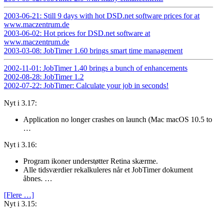
2003-06-21: Still 9 days with hot DSD.net software prices for at
www.maczentrum.de
2003-06-02: Hot prices for DSD.net software at
www.maczentrum.de
2003-03-08: JobTimer 1.60 brings smart time management
2002-11-01: JobTimer 1.40 brings a bunch of enhancements
2002-08-28: JobTimer 1.2
2002-07-22: JobTimer: Calculate your job in seconds!
Nyt i 3.17:
Application no longer crashes on launch (Mac macOS 10.5 to
…
Nyt i 3.16:
Program ikoner understøtter Retina skærme.
Alle tidsværdier rekalkuleres når et JobTimer dokument
åbnes. …
[Flere …]
Nyt i 3.15: