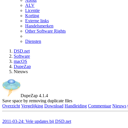
About
ALV
Licentie
Korting
Externe links
Handelsmerken
Other Software Rights
Diensten
DSD.net
Software
macOS
DupeZap
Nieuws
DupeZap 4.1.4
Save space by removing duplicate files
Overzicht
Vergelijking
Download
Handleiding
Commentaar
Nieuws
2011-03-24: Vele updates bij DSD.net