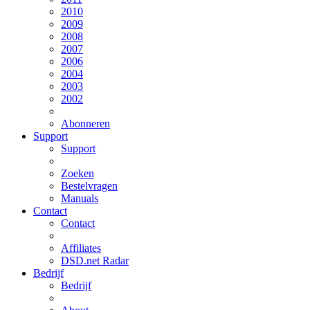
2010
2009
2008
2007
2006
2004
2003
2002
Abonneren
Support
Support
Zoeken
Bestelvragen
Manuals
Contact
Contact
Affiliates
DSD.net Radar
Bedrijf
Bedrijf