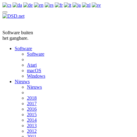
Software buiten
het gangbare.
Software
Software
Atari
macOS
Windows
Nieuws
Nieuws
2018
2017
2016
2015
2014
2013
2012
2011