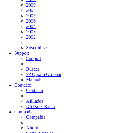
2009
2008
2007
2006
2004
2003
2002
Suscribirse
Support
Support
Buscar
FAQ para Ordenar
Manuals
Contacto
Contacto
Afiliados
DSD.net Radar
Compañía
Compañía
About