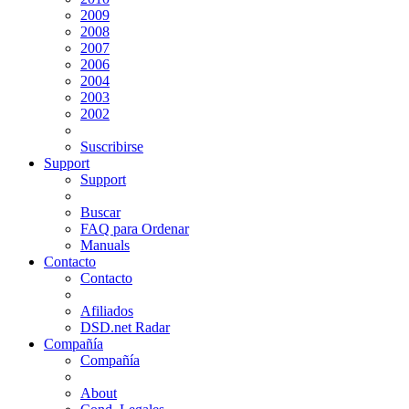
2009
2008
2007
2006
2004
2003
2002
Suscribirse
Support
Support
Buscar
FAQ para Ordenar
Manuals
Contacto
Contacto
Afiliados
DSD.net Radar
Compañía
Compañía
About